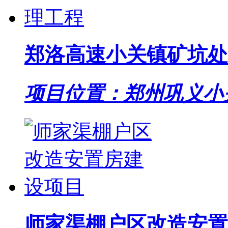
郑洛高速小关镇矿坑处
项目位置：郑州巩义小
师家渠棚户区改造安置