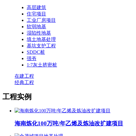
高层建筑
住宅项目
工业厂房项目
软弱地基
湿陷性地基
填土地基处理
基坑支护工程
SDDC桩
强夯
1:7灰土挤密桩
在建工程
经典工程
工程实例
海南炼化100万吨/年乙烯及炼油改扩建项目