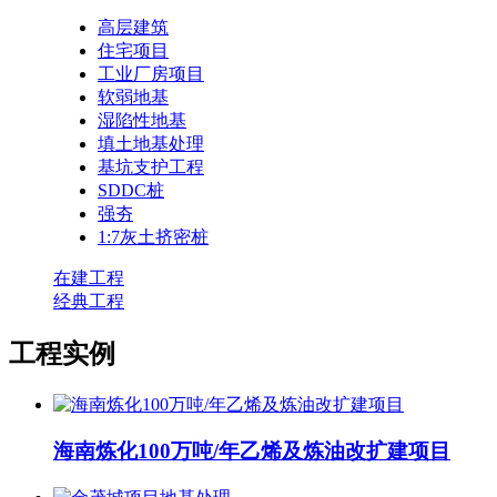
高层建筑
住宅项目
工业厂房项目
软弱地基
湿陷性地基
填土地基处理
基坑支护工程
SDDC桩
强夯
1:7灰土挤密桩
在建工程
经典工程
工程实例
海南炼化100万吨/年乙烯及炼油改扩建项目